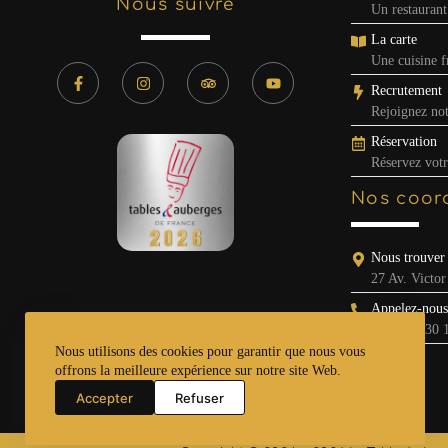
Nous suivre
Un restaurant
La carte
Une cuisine fr
Recrutement
Rejoignez no
Réservation
Réservez votr
Nos coor
Nous trouver
27 Av. Victo
Appelez-nous
04 67 74 30 
Nous utilisons des cookies pour garantir que nous vous
offrons la meilleure expérience sur notre site Web.
Accepter
Refuser